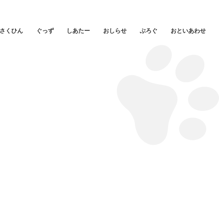
さくひん
ぐっず
しあたー
おしらせ
ぶろぐ
おといあわせ