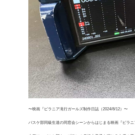
〜映画『ピラニア滝行ガールズ制作日誌（2024/8/12）〜
バスケ部同級生達の同窓会シーンからはじまる映画『ピラニ