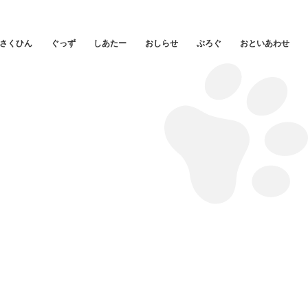
さくひん
ぐっず
しあたー
おしらせ
ぶろぐ
おといあわせ