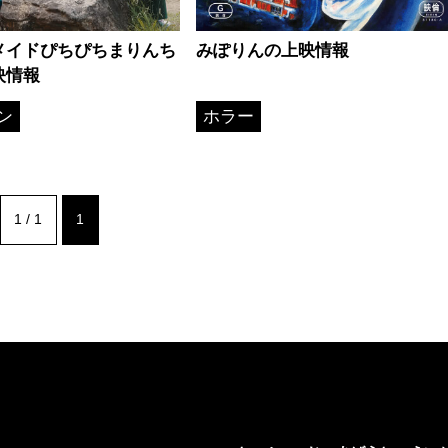
メイドぴちぴちまりんち
みぽりんの上映情報
映情報
ン
ホラー
1 / 1
1