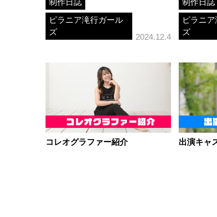
制作日誌
制作日誌
ピラニア滝行ガール
ピラニア
ズ
ズ
2024.12.4
コレオグラファー紹介
出演キャ