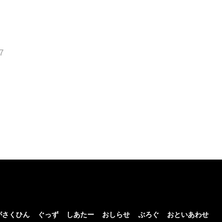
7
がさくひん
ぐっず
しあたー
おしらせ
ぶろぐ
おといあわせ