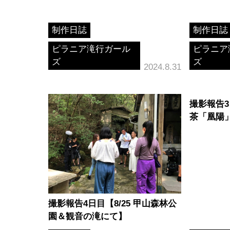
制作日誌
制作日誌
ピラニア滝行ガール
ピラニア
ズ
ズ
2024.8.31
撮影報告3
茶「凰陽
撮影報告4日目【8/25 甲山森林公
園＆観音の滝にて】