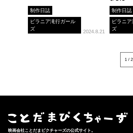
制作日誌
制作日誌
ピラニア滝行ガール
ピラニア
ズ
ズ
2024.8.21
1 / 2
映画会社ことだまピクチャーズの公式サイト。