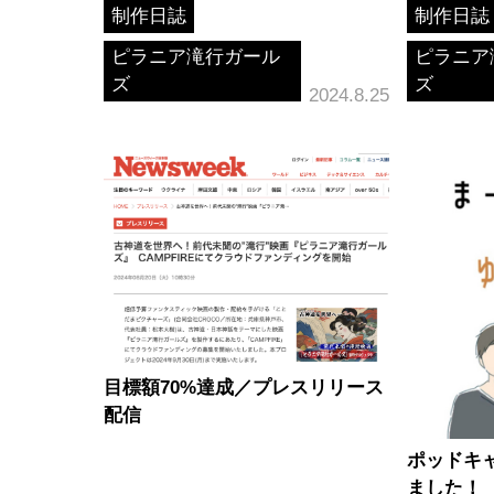
制作日誌
制作日誌
ピラニア滝行ガール
ピラニア
ズ
ズ
2024.8.25
目標額70%達成／プレスリリース
配信
ポッドキ
ました！