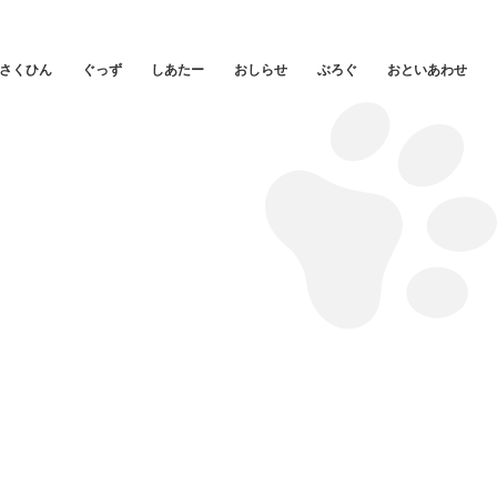
さくひん
ぐっず
しあたー
おしらせ
ぶろぐ
おといあわせ