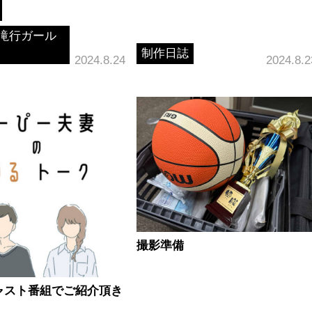
滝行ガール
制作日誌
2024.8.24
2024.8.2
撮影準備
ャスト番組でご紹介頂き