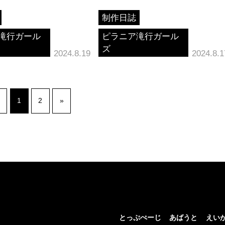
制作日誌
滝行ガール
ピラニア滝行ガール
ズ
2024.8.19
2024.8.1
1
2
»
とっぷぺーじ
あばうと
えい