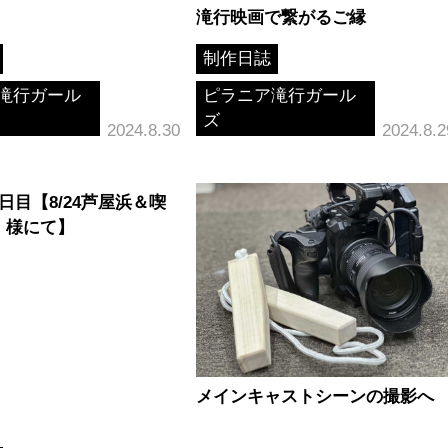
滝行映画で繋がるご縁
制作日誌
滝行ガール
ピラニア滝行ガール
ズ
2024.8.30
2024.8.2
日目【8/24芦屋浜＆喫
」様にて】
メインキャストシーンの撮影へ