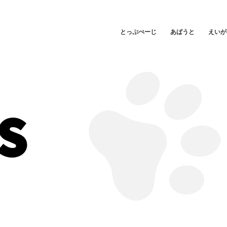
とっぷぺーじ
あばうと
えいが
S