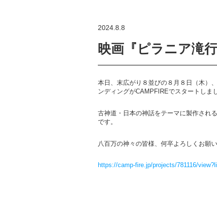
2024.8.8
映画『ピラニア滝
本日、末広がり８並びの８月８日（木）
ンディングがCAMPFIREでスタートしま
古神道・日本の神話をテーマに製作され
です。
八百万の神々の皆様、何卒よろしくお願
https://camp-fire.jp/projects/781116/view?