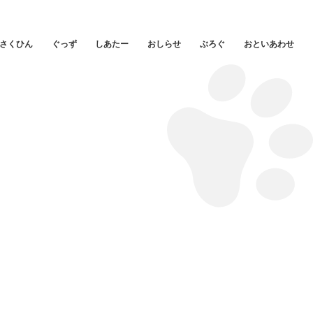
さくひん
ぐっず
しあたー
おしらせ
ぶろぐ
おといあわせ