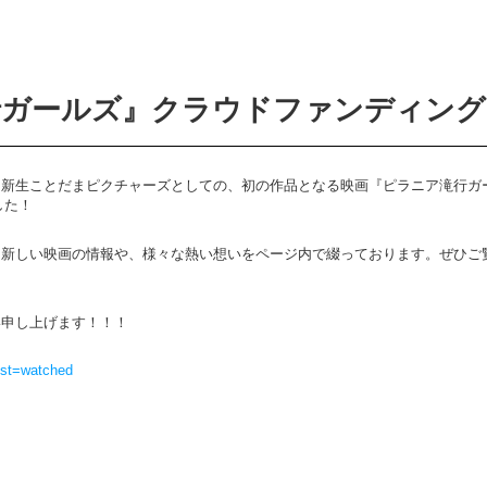
行ガールズ』クラウドファンディング
、新生ことだまピクチャーズとしての、初の作品となる映画『ピラニア滝行ガ
した！
る新しい映画の情報や、様々な熱い想いをページ内で綴っております。ぜひご
い申し上げます！！！
list=watched