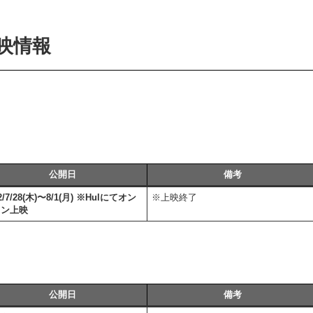
映情報
公開日
備考
2/7/28(木)〜8/1(月) ※Hulにてオン
※上映終了
イン上映
公開日
備考