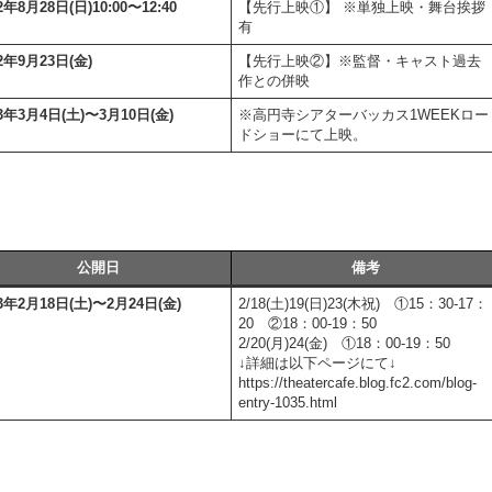
2年8月28日(日)10:00〜12:40
【先行上映①】 ※単独上映・舞台挨拶
有
22年9月23日(金)
【先行上映②】※監督・キャスト過去
作との併映
23年3月4日(土)〜3月10日(金)
※高円寺シアターバッカス1WEEKロー
ドショーにて上映。
公開日
備考
23年2月18日(土)〜2月24日(金)
2/18(土)19(日)23(木祝) ①15：30-17：
20 ②18：00-19：50
2/20(月)24(金) ①18：00-19：50
↓詳細は以下ページにて↓
https://theatercafe.blog.fc2.com/blog-
entry-1035.html