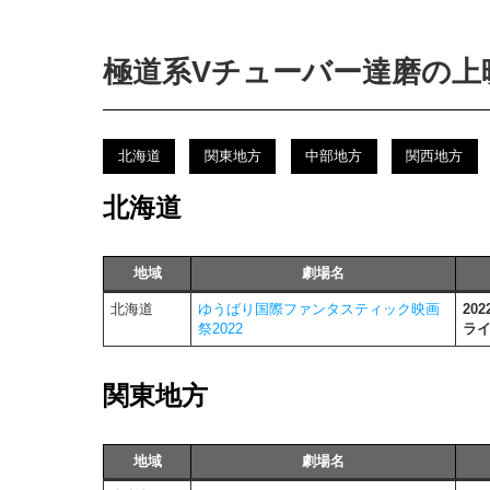
極道系Vチューバー達磨の上
北海道
関東地方
中部地方
関西地方
北海道
地域
劇場名
北海道
ゆうばり国際ファンタスティック映画
202
祭2022
ラ
関東地方
地域
劇場名