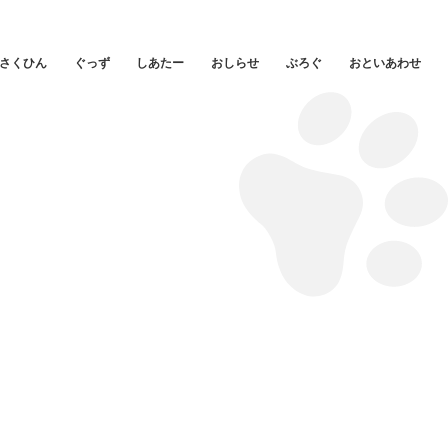
さくひん
ぐっず
しあたー
おしらせ
ぶろぐ
おといあわせ