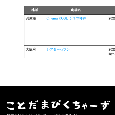
地域
劇場名
兵庫県
Cinema KOBE シネマ神戸
20
大阪府
シアターセブン
20
時