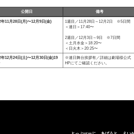
公開日
備考
22年11月28日(月)〜12月9日(金)
1週目／11月28日～12月2日 ※5日間
＜連日＞17:40〜
2週目／12月3日～9日 ※7日間
＜土月水金＞18:20〜
＜日火木＞20:25〜
22年12月24日(土)〜12月30日(金)19
※連日舞台挨拶有／詳細は劇場様公式
〜
HPにてご確認ください。
とっぷぺーじ
あばうと
えい