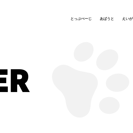
とっぷぺーじ
あばうと
えいが
ER