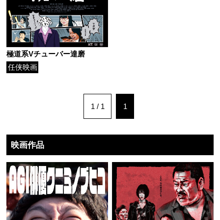
極道系Vチューバー達磨
任侠映画
1 / 1
1
映画作品